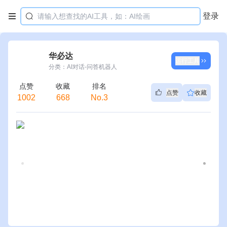
登录

华必达
运行工具
分类：AI对话-问答机器人
点赞
收藏
排名

点赞
收藏
1002
668
No.3