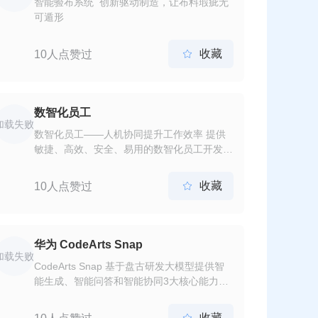
智能验布系统 创新驱动制造，让布料瑕疵无
可遁形
收藏
10人点赞过

数智化员工
加载失败
数智化员工——人机协同提升工作效率 提供
敏捷、高效、安全、易用的数智化员工开发部
署平台
收藏
10人点赞过

华为 CodeArts Snap
加载失败
CodeArts Snap 基于盘古研发大模型提供智
能生成、智能问答和智能协同3大核心能力，
通过智能化需求管理分析、新增代码开发、存
量代码优化、代码质量看护、应用便捷部署等
收藏
