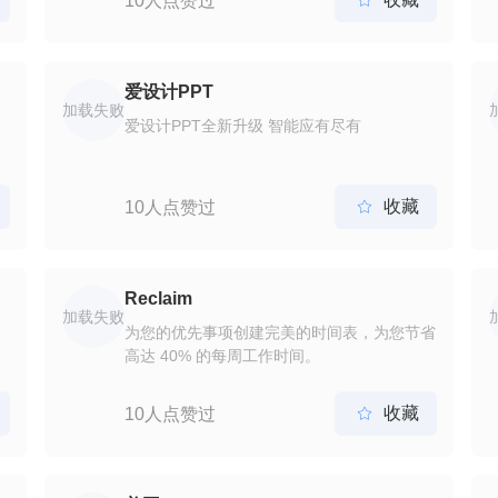
10人点赞过
险、薪酬福利、 加班、劳动关系等全方位的
劳动法务风险管控解决方案 律师律所 提供劳
动法律知识检索平台，包 含劳动用工方面裁
判文书、裁判 规则、各省政策法规，快速掌
爱设计PPT
握 劳动法相关裁判标准 劳动者 提供劳动法在
加载失败
爱设计PPT全新升级 智能应有尽有
线学习平台， 了解劳动监察、劳动仲裁、 民
事诉讼等维权方式和技巧， 依法维护自身合
法权益
收藏
10人点赞过

Reclaim
加载失败
为您的优先事项创建完美的时间表，为您节省
高达 40% 的每周工作时间。
收藏
10人点赞过
