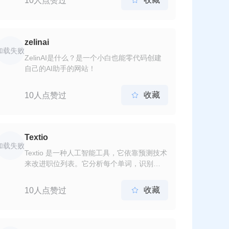
10人点赞过
多种研发场景重塑软件开发。 服务当前处于
邀测阶段，欢迎大家申请免费体验。
zelinai
加载失败
ZelinAI是什么？是一个小白也能零代码创建
自己的AI助手的网站！
收藏
10人点赞过

Textio
加载失败
Textio 是一种人工智能工具，它依靠预测技术
来改进职位列表。它分析每个单词，识别
5,000 多个短语，并根据文档吸引用户的能力
对文档进行评分。同时，该工具通过在职位描
收藏
10人点赞过

述中检测性别偏见来帮助消除招聘过程中的性
别偏见。Textio 被 Twitter、微软、Square 和
星巴克等大公司使用。