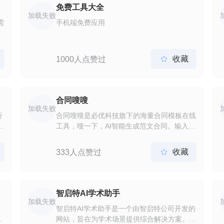
进度的前提下更换模板，以及在线编辑功能，
免费工具大全
方便用户对PPT中的文字和图片进行快速修
加载失败
需
手机端免费应用
改。秒出PPT的智能建议系统——秒出助手，
浏
可以根据页面主题智能推荐文本内容及图片，
极
进一步加快制作速度。
收藏
1000人点赞过

表
合同嗖嗖
加载失败
析
合同嗖嗖是必优科技旗下的海量合同模板在线
档
工具，嗖一下，AI智能生成范文合同。输入合
时
同关键词，AI为你定制专属合同范本，海量资
学
源任意挑选，它基于先进的人工智能技术，可
收藏
333人点赞过

律
以快速生成完整、高质量的合同内容。合同嗖
嗖提供海量合同模板下载，输入关键词AI生成
更贴合实际需求的专业合同。
智启特AI学术助手
加载失败
智启特AI学术助手是一个由智启特公司开发的
松
网站，旨在为学术场景提供综合解决方案。该