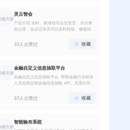
灵云智会
加载失败
产品介绍 实时、精准转写会议发言，并分角
色记录，会议记录员可以实时校核、修改转写
内容，随着会议结束及时输出会议记录，关键
词检索可精准定位会议视频和录音的节点。
收藏
10人点赞过

金融自定义信息抽取平台
加载失败
金融自定义信息抽取平台 帮助金融行业研发
人员在线定制金融信息抽取 API。无需任何
NLP 专业知识和大量标注数据也能快速冷启
动，方便快捷地构建基准效果用来进行业务场
收藏
10人点赞过

景验证，从容应对灵活多变的业务场景需求。
智能验布系统
加载失败