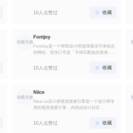
网站提供了多种功能，包括学术改写、润色、
翻译和论文检索等。 学术改写功能可以帮助
收藏
10人点赞过

用户将已有的学术内容改写成自己的语言风
格，使得文章更符合自己的表达方式。润色功
能则可以对学术论文进行语言上的优化，使其
更加准确、流畅。学术翻译功能则可以为用户
Fontjoy
提供中英文之间的论文翻译服务。此外，该网
加载失败
有
FontJoy是一个帮助设计师选择最佳字体组合
站还提供了论文检索功能，用户可以输入论文
的网站。宣传口号是「字体匹配如此简单」。
的题目或关键词来查找相关的论文信息。
在这个网站中，只需要通过简单的滑动滑杆轻
击几次鼠标，我们就可以得到全新的字体生成
收藏
10人点赞过

设计。
Niice
加载失败
Niice.co设计师视觉搜索引擎是一个设计师专
用的视觉搜索引擎，内容由设计社区
Dribbble，Behance 和 Designspiration 提
供。搜索质量高，而且设计都很美观。Niice
收藏
10人点赞过

通过用户输入的颜色来搜索不同的视觉作品，
例如只要输入“黑白字母”，等，网站会显示搜