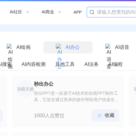
AI社区
AI商业
APP
AI绘画
AI办公
AI语音
AI搜索
AI内容检测
其他工具
AI法务
AI编程
秒出办公
加载失败
秒出PPT是一款基于AI技术的在线PPT制作工
具，它旨在通过简单的操作帮助用户快速生成
模板、矢量图形、动画效果和图表等，从而提
升演示的专业性和吸引力。用户只需输入关键
收藏
1000人点赞过

词，秒出PPT就能自动制作出符合主题的
PPT，包括内容和排版。此外，该工具还提供
了一键切换模板功能，允许用户在不影响制作