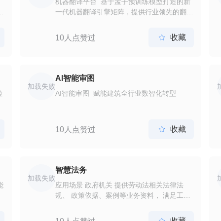
机器翻译平台 基于孟子预训练模型打造的新
的
一代机器翻译引擎矩阵，提供行业领先的翻译
效果以及灵活多样的使用方式。
收藏
10人点赞过

AI智能审图
加载失败
检
AI智能审图 赋能建筑全行业数智化转型
收藏
10人点赞过

智慧法务
加载失败
能
应用场景 政府机关 提供劳动法相关法律法
规、 政策依据、案例等业务资料， 满足工作
人员内部培训、 学习研究需求，提升行政效
率 企业 提供以劳动用工为基础， 结合社会保
收藏
