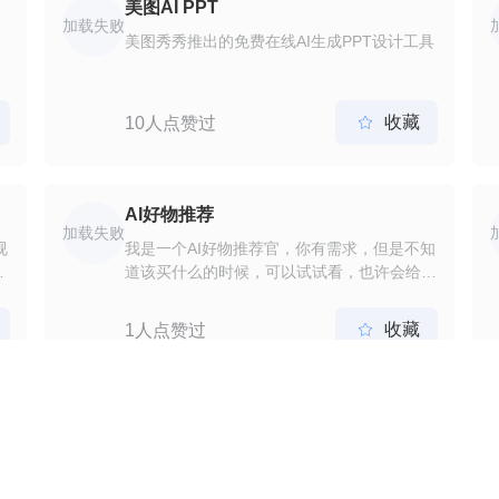
美图AI PPT
加载失败
美图秀秀推出的免费在线AI生成PPT设计工具
团
收藏
10人点赞过

AI好物推荐
加载失败
视
我是一个AI好物推荐官，你有需求，但是不知
提
道该买什么的时候，可以试试看，也许会给你
推荐一些不错的东西哦
收藏
1人点赞过

云一朵
加载失败
台
百度网盘云一朵是可以和你对话的智能助理，
语
旨在为您提供最便捷的网盘使用体验，提高您