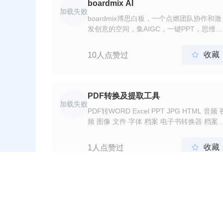
boardmix AI
加载失败
boardmix博思白板，一个点燃团队协作和激
发创意的空间，集AIGC，一键PPT，思维导
图，笔记文档多种创意表达能力于一体，将
队工作效率提升到新的层次。
收藏
10人点赞过

PDF转换及提取工具
加载失败
PDF转WORD Excel PPT JPG HTML 音频 
频 图像 文件 字体 档案 电子书转换器 档案
取器 音频工具等
收藏
1人点赞过

火山翻译
加载失败
火山翻译是字节跳动旗下企业级技术服务平
火山引擎的核心AI中台能力之一，依托百亿