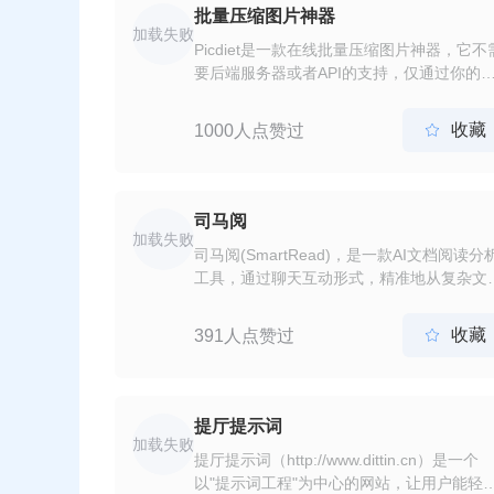
批量压缩图片神器
加载失败
Picdiet是一款在线批量压缩图片神器，它不
要后端服务器或者API的支持，仅通过你的
览器来压缩图片大小，这意味着它压缩图片
快并且不会导致隐私或敏感图片泄漏给第三
收藏
1000人点赞过

方。同时我们大量的测试结果也证明其压缩
现要远好于常规的压缩软件如：jpegoptim，
jpegtran，jpegrescan。完全免费
司马阅
加载失败
司马阅(SmartRead)，是一款AI文档阅读分
工具，通过聊天互动形式，精准地从复杂文
提取并分析信息，极大节省文档阅读和检索
间及便捷获取创新灵感，高效应用于工作、
收藏
391人点赞过

习场景，如读行业市场报告、产品手册、法
文档、论文文献、电子书等。
提厅提示词
加载失败
提厅提示词（http://www.dittin.cn）是一个
以"提示词工程"为中心的网站，让用户能轻