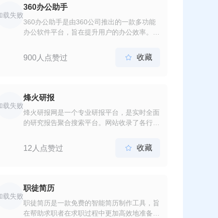
360办公助手
加载失败
360办公助手是由360公司推出的一款多功能
办公软件平台，旨在提升用户的办公效率。它
集成了多种办公工具和大量的内容模板，适用
于各种办公和学习场景。用户可以通过这款软
收藏
900人点赞过

件轻松处理PDF文档、编辑图片、智能创作内
容、制作模板以及进行企业协同办公等多种场
景。
烽火研报
加载失败
烽火研报网是一个专业研报平台，是实时全面
的研究报告聚合搜索平台。网站收录了各行各
业的行业报告、券商研报，提供海量免费行业
报告。
收藏
12人点赞过

职徒简历
加载失败
职徒简历是一款免费的智能简历制作工具，旨
在帮助求职者在求职过程中更加高效地准备和