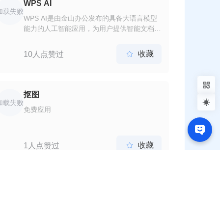
WPS AI
加载失败
WPS AI是由金山办公发布的具备大语言模型
能力的人工智能应用，为用户提供智能文档写
作、阅读理解和问答、智能人机交互的能力。
作为WPS办公套件的重要组成部分，WPS AI
收藏
10人点赞过

将与WPS其他功能协作...

抠图

加载失败
免费应用
收藏
1人点赞过

Enzyme
加载失败
Enzyme是一个Web3社区，提供数百个智能
合约，用户可以一键部署，并创建美观的仪表